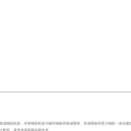
接成钢筋桁架，并将钢筋桁架与镀锌钢板焊接成整体，形成模板和受力钢筋一体化建
土配筋，承受使用荷载的新技术。