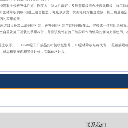
混凝土楼板整体性好、刚度大、防火性能好，及压型钢板组合楼盖无模板、施工快的
桁架楼承板的钢-混凝土组合楼盖，可减少次梁，抗剪栓钉焊接速度快，施工质量稳
阔的应用前景。
工厂采用进口设备加工成钢筋桁架，并将钢筋桁架与镀锌钢板在工厂焊接成一体的组合模
土自重及施工荷载的承重构件，并且该构件在施工阶段可作为钢梁的侧向支撑使用。
（混凝土板厚），TD6-80是工厂成品的桁架模板型号，TD是楼承板名称代号，6是钢筋
，成品桁架按面积另外计价，实际价格计入。
联系我们