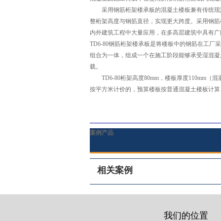
采用钢筋桁架楼承板的混凝土楼板兼有传统现浇
整桁架高度与钢筋直径，实现更大跨度。采用钢筋
内外建筑工程中大量应用，在多高层建筑中具有广
TD6-80钢筋桁架楼承板是将楼板中的钢筋在
组合为一体，组成一个在施工阶段能够承受湿混凝
载。
TD6-80桁架高度80mm，楼板厚度110mm
按平方米计价的，预算楼板按普通混凝土楼板计算
案例产品
相关案例
我们的位置