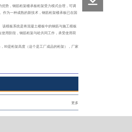
优势，钢筋桁架楼承板桁架受力模式合理，可调
定。作为一种成熟的新技术，钢筋桁架楼承板已在国
板。该模板系统是将混凝土楼板中的钢筋与施工模板
在使用阶段，钢筋桁架与砼共同工作，承受使用荷
规格，80是桁架高度（这个是工厂成品的桁架），厂家
更多